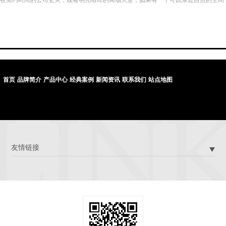
来小憩放松，该是一件多么美好的事情。日立投影机能让这一梦想成“真”，其创造的
逼真“水塘”景观，在钢筋水泥的环境中营造出“小清新”情调，治愈了都市人紧张烦躁
的情绪，极具人性化效果。
首页
品牌简介
产品中心
经典案例
新闻资讯
联系我们
站点地图
友情链接