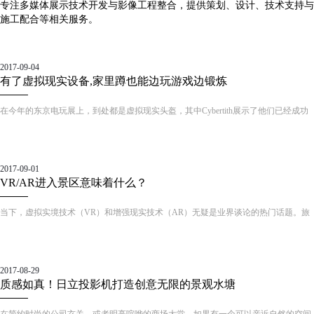
专注多媒体展示技术开发与影像工程整合，提供策划、设计、技术支持与
施工配合等相关服务。
2017-09-04
有了虚拟现实设备,家里蹲也能边玩游戏边锻炼
在今年的东京电玩展上，到处都是虚拟现实头盔，其中Cybertith展示了他们已经成功
众筹的游戏垫Virtualizer。它配合第二代Oculus Rift头盔使用，并搭载了三个传感器阵
列。由于这款游戏垫的摩擦力不是太强，玩家需要向Cyberith团队租用特制的“袜子”，
才能在上面体验奔跑。
2017-09-01
VR/AR进入景区意味着什么？
当下，虚拟实境技术（VR）和增强现实技术（AR）无疑是业界谈论的热门话题。旅
游演艺“一哥”宋城演艺早前宣布了将建设中国首家VR演艺主题公园，主题公园界老大
——上海迪士尼也在VR/AR领域有了相应的实践，此外，我国主题公园航母企业——
华侨城也大手笔投入此类最新互动科技，一时间，VR/AR技术炙手可热，大有成为景
2017-08-29
区提质增效不二法宝的趋势。那么，这种“沉浸式”互动体验新科技究竟妙在何处？效
质感如真！日立投影机打造创意无限的景观水塘
果又如何呢？
在简约时尚的公司玄关，或者明亮喧哗的商场大堂，如果有一个可以亲近自然的空间