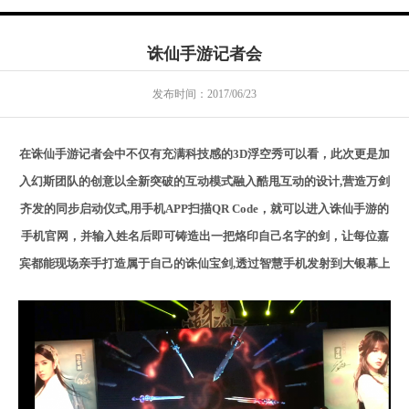
诛仙手游记者会
发布时间：2017/06/23
在诛仙手游记者会中不仅有充满科技感的
3D
浮空秀可以看，此次更是加
入幻斯
团队的创意以全新突破的互动模式融入酷甩互动的设计
,
营造万剑
齐发的同步启动仪式
,
用手机
APP
扫描
QR Code
，就可以进入诛仙手游的
手机官网，并输入姓名后即可铸造出一把烙印自己名字的剑，让每位嘉
宾都能现场亲手打造属于自己的诛仙宝剑
,
透过智慧手机发射到大银幕上