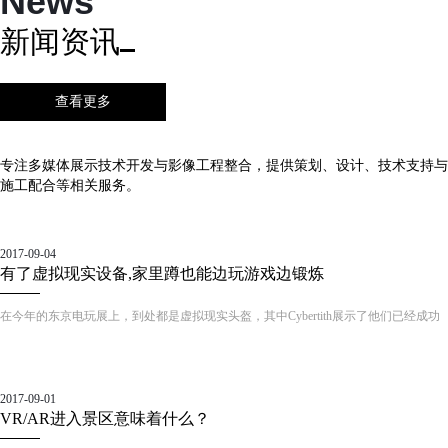
News
新闻资讯
查看更多
专注多媒体展示技术开发与影像工程整合，提供策划、设计、技术支持与
施工配合等相关服务。
2017-09-04
有了虚拟现实设备,家里蹲也能边玩游戏边锻炼
在今年的东京电玩展上，到处都是虚拟现实头盔，其中Cybertith展示了他们已经成功
众筹的游戏垫Virtualizer。它配合第二代Oculus Rift头盔使用，并搭载了三个传感器阵
列。由于这款游戏垫的摩擦力不是太强，玩家需要向Cyberith团队租用特制的“袜子”，
才能在上面体验奔跑。
2017-09-01
VR/AR进入景区意味着什么？