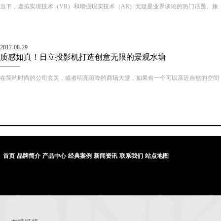
当下，虚拟实境技术（VR）和增强现实技术（AR）无疑是业界谈论的热门话题。旅
游演艺“一哥”宋城演艺早前宣布了将建设中国首家VR演艺主题公园，主题公园界老大
——上海迪士尼也在VR/AR领域有了相应的实践，此外，我国主题公园航母企业——
华侨城也大手笔投入此类最新互动科技，一时间，VR/AR技术炙手可热，大有成为景
2017-08-29
区提质增效不二法宝的趋势。那么，这种“沉浸式”互动体验新科技究竟妙在何处？效
质感如真！日立投影机打造创意无限的景观水塘
果又如何呢？
在简约时尚的公司玄关，或者明亮喧哗的商场大堂，如果有一个可以亲近自然的空间
来小憩放松，该是一件多么美好的事情。日立投影机能让这一梦想成“真”，其创造的
逼真“水塘”景观，在钢筋水泥的环境中营造出“小清新”情调，治愈了都市人紧张烦躁
的情绪，极具人性化效果。
首页
品牌简介
产品中心
经典案例
新闻资讯
联系我们
站点地图